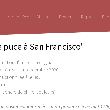
Help ma 2cv
Albums
Posters
Repros
Pani
e puce à San Francisco"
uction d’un dessin original
e réalisation : décembre 2020
uction tirée à 80 ex.
cm
n, encre de chine, couleurs)
e poster est imprimée sur du papier couché mat 180gr. 