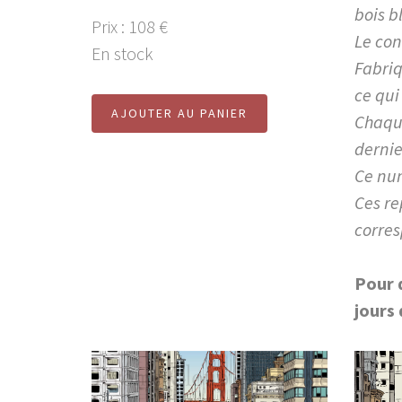
bois b
Prix : 108 €
Le con
En stock
Fabriq
ce qui
AJOUTER AU PANIER
Chaque
dernie
Ce num
Ces re
corres
Pour 
jours