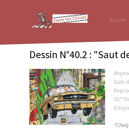
Accueil
Dessin N°40.2 : "Saut d
Reprod
Date d
Reprod
50*70
(Crayo
"Chaqu